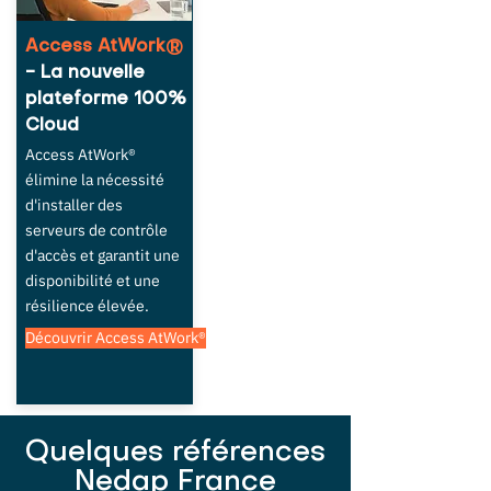
Access AtWork®
- La nouvelle
plateforme 100%
Cloud
Access AtWork®
élimine la nécessité
d'installer des
serveurs de contrôle
d'accès et garantit une
disponibilité et une
résilience élevée.
Découvrir Access AtWork®
Quelques références
Nedap France