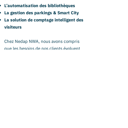
L’automatisation des bibliothèques
La gestion des parkings & Smart City
La solution de comptage intelligent des
visiteurs
Chez Nedap NWA, nous avons compris
que les besoins de nos clients évoluent
constamment. C’est pourquoi nous
accordons beaucoup d’importance à la
maîtrise des technologies les plus
récentes.
Nous travaillons toujours en équipe car
nous avons la conviction que l’union fait la
force. Enfin, notre passion pour la
technologie et le sens du détail nous
permet de proposer à nos clients des
solutions évolutives, pérennes et en phase