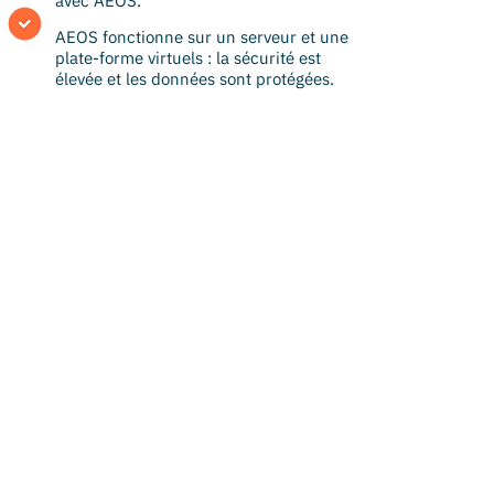
avec AEOS.
AEOS fonctionne sur un serveur et une
plate-forme virtuels : la sécurité est
élevée et les données sont protégées.
"La sécurité est évidemment cruciale
pour un port de cette envergure. Une
grande partie des complexes existants
était déjà équipée du système de
contrôle d'accès AEOS.
Nous avons étendu les services
Nedap au Havenhuis et combiné nos
différentes solutions sur ce site. Par
exemple, avec notre gamme SENSIT,
les conducteurs sont informés en
temps réel de la disponibilité des
places de parking et sont guidés vers
les places libres."