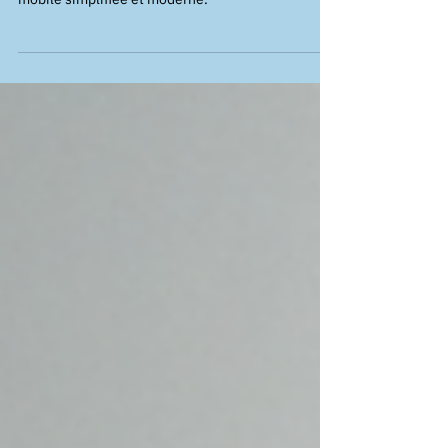
Explorez AEOS 2024.1 : accès sécurisé et facile via
Apple Wallet pour iPhone et Apple Watch. Gestion
mobile simplifiée et moderne.