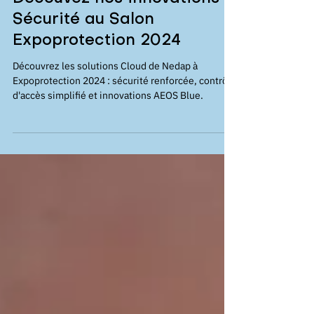
Découvez nos innovations
Sécurité au Salon
Expoprotection 2024
Découvrez les solutions Cloud de Nedap à
Expoprotection 2024 : sécurité renforcée, contrôle
d'accès simplifié et innovations AEOS Blue.