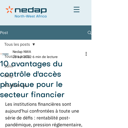
Post
Tous les posts
Nedap NWA
Tous les posts
25 avr. 2022
6 min de lecture
10 avantages du
Suivi
contrôle d'accès
Blog
physique pour le
Etude de cas
secteur financier
Les institutions financières sont 
aujourd'hui confrontées à toute une 
série de défis : rentabilité post-
pandémique, pression réglementaire, 