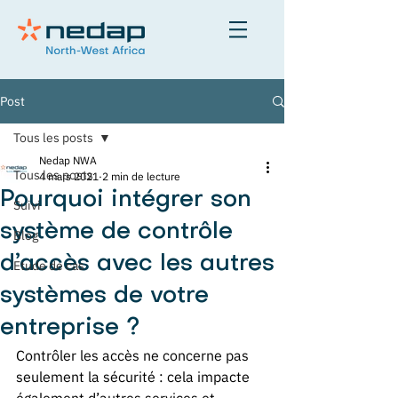
Post
Tous les posts
Nedap NWA
Tous les posts
4 mars 2021
2 min de lecture
Pourquoi intégrer son
Suivi
système de contrôle
Blog
d’accès avec les autres
Etude de cas
systèmes de votre
entreprise ?
Contrôler les accès ne concerne pas 
seulement la sécurité : cela impacte 