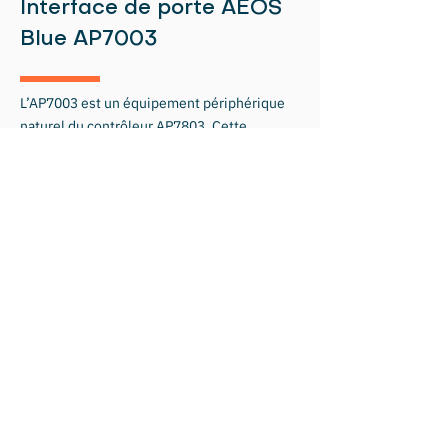
Interface de porte AEOS
Blue AP7003
L’AP7003 est un équipement périphérique
naturel du contrôleur AP7803. Cette
interface de porte d’un rapport coûts-
performances particulièrement favorable
bénéficie de l’intelligence de l’AP7803 grâce
à l’utilisation de la connexion 485bus. Elle
offre ainsi une liberté de conception
maximale tout en permettant la réutilisation
du câblage existant.
Périphérique de choix pour le
contrôleur AP7803
Topologie à bus