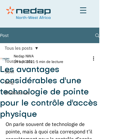
Post
Tous les posts
Nedap NWA
Tous les posts
19 oct. 2021
5 min de lecture
Les avantages
Suivi
considérables d'une
Blog
technologie de pointe
Etude de cas
pour le contrôle d'accès
physique
On parle souvent de technologie de 
pointe, mais à quoi cela correspond t’il 