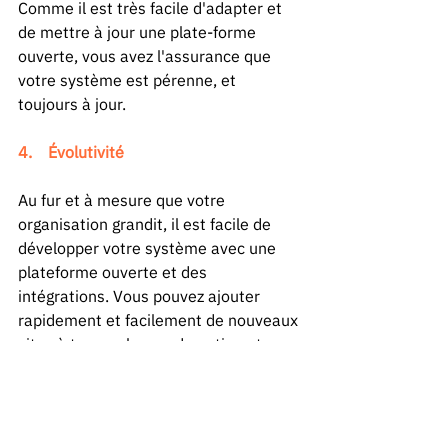
Comme il est très facile d'adapter et 
de mettre à jour une plate-forme 
ouverte, vous avez l'assurance que 
votre système est pérenne, et 
toujours à jour. 
4.    Évolutivité 
Au fur et à mesure que votre 
organisation grandit, il est facile de 
développer votre système avec une 
plateforme ouverte et des 
intégrations. Vous pouvez ajouter 
rapidement et facilement de nouveaux 
sites à travers le monde entier, et 
déployer des intégrations propres à 
chacun indépendamment des autres. 
Tout en maintenant un système unifié 
et en gardant le contrôle de façon 